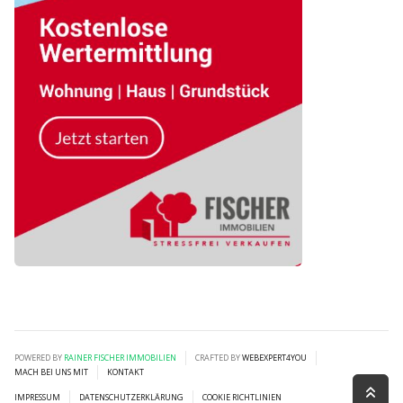
POWERED BY
RAINER FISCHER IMMOBILIEN
CRAFTED BY
WEBEXPERT4YOU
MACH BEI UNS MIT
KONTAKT
IMPRESSUM
DATENSCHUTZERKLÄRUNG
COOKIE RICHTLINIEN