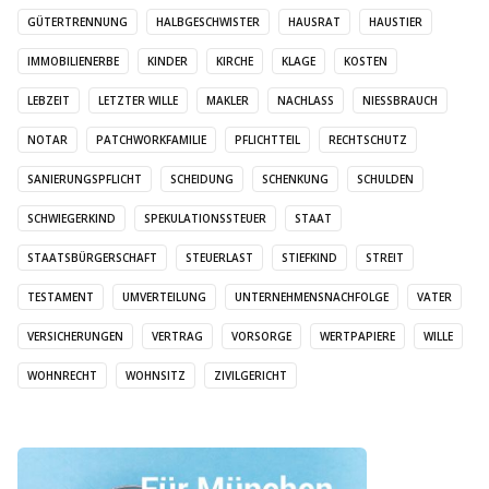
GÜTERTRENNUNG
HALBGESCHWISTER
HAUSRAT
HAUSTIER
IMMOBILIENERBE
KINDER
KIRCHE
KLAGE
KOSTEN
LEBZEIT
LETZTER WILLE
MAKLER
NACHLASS
NIESSBRAUCH
NOTAR
PATCHWORKFAMILIE
PFLICHTTEIL
RECHTSCHUTZ
SANIERUNGSPFLICHT
SCHEIDUNG
SCHENKUNG
SCHULDEN
SCHWIEGERKIND
SPEKULATIONSSTEUER
STAAT
STAATSBÜRGERSCHAFT
STEUERLAST
STIEFKIND
STREIT
TESTAMENT
UMVERTEILUNG
UNTERNEHMENSNACHFOLGE
VATER
VERSICHERUNGEN
VERTRAG
VORSORGE
WERTPAPIERE
WILLE
WOHNRECHT
WOHNSITZ
ZIVILGERICHT