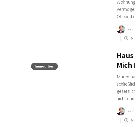
Wohnung 
Vermögens
Oft sind
Rain
6
m
Haus
Mich 
Immobilien
Maren hat
schließli
gesetzlic
nicht und
Rain
6
m