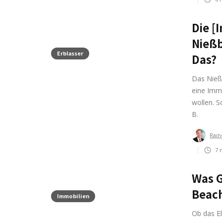
Die [
Nießb
Erblasser
Das?
Das Nieß
eine Immo
wollen. S
B.
Rain
7
m
Was G
Beac
Immobilien
Ob das E