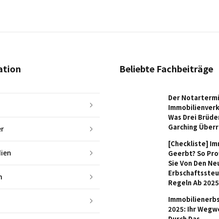
ation
Beliebte Fachbeiträge
Der Notarterm
Immobilienverk
Was Drei Brüder
Garching Über
er
[Checkliste] I
ien
Geerbt? So Pro
Sie Von Den Ne
Erbschaftssteu
n
Regeln Ab 2025
Immobilienerb
2025: Ihr Wegw
Durch Das