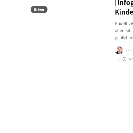
[Info
Erben
Kinde
Rudolf ve
überlebt
gebliebe
Rain
6
m