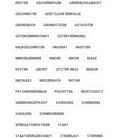
FRISTEN
GELDVERMÖGEN
GENERALVOLLMACHT
GESCHWISTER
GESETZLICHE ERBFOLGE
GRUNDBUCH
GRUNDSTÜCKE
GUTACHTER
GÜTERGEMEINSCHAFT
GÜTERTRENNUNG
HALBGESCHWISTER
HAUSRAT
HAUSTIER
IMMOBILIENERBE
KINDER
KIRCHE
KLAGE
KOSTEN
LEBZEIT
LETZTER WILLE
MAKLER
NACHLASS
NIESSBRAUCH
NOTAR
PATCHWORKFAMILIE
PFLICHTTEIL
RECHTSCHUTZ
SANIERUNGSPFLICHT
SCHEIDUNG
SCHENKUNG
SCHULDEN
SCHWIEGERKIND
SPEKULATIONSSTEUER
STAAT
STAATSBÜRGERSCHAFT
STEUERLAST
STIEFKIND