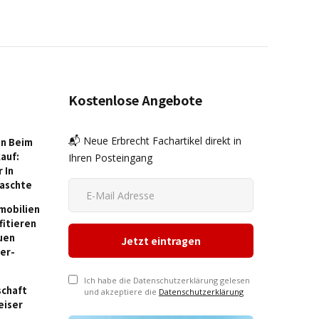
Kostenlose Angebote
📬 Neue Erbrecht Fachartikel direkt in
in Beim
auf:
Ihren Posteingang
 In
raschte
mmobilien
fitieren
uen
er-
Ich habe die Datenschutzerklärung gelesen
schaft
und akzeptiere die
Datenschutzerklärung
eiser