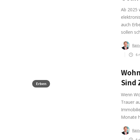
Ab 2025 
elektroni
auch Erb
sollen sc
Rain
6
m
Wohn
Sind 
Erben
Wenn Woh
Trauer au
Immobili
Monate h
Rain
6
m