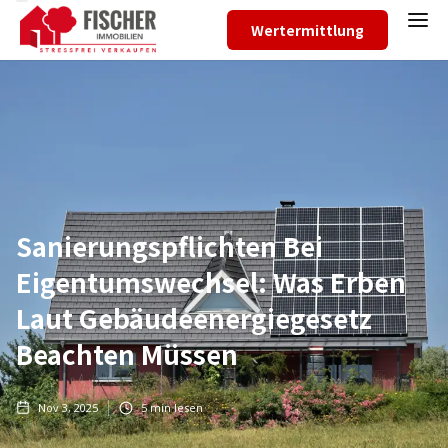
Wertermittlung
Sanierungspflichten Bei
Eigentumswechsel: Was Erben
Laut Gebäudeenergiegesetz
Beachten Müssen
Nov 3, 2025
5
min lesen