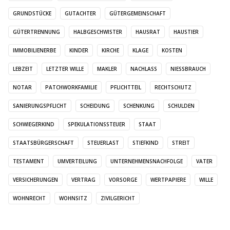
GRUNDSTÜCKE
GUTACHTER
GÜTERGEMEINSCHAFT
GÜTERTRENNUNG
HALBGESCHWISTER
HAUSRAT
HAUSTIER
IMMOBILIENERBE
KINDER
KIRCHE
KLAGE
KOSTEN
LEBZEIT
LETZTER WILLE
MAKLER
NACHLASS
NIESSBRAUCH
NOTAR
PATCHWORKFAMILIE
PFLICHTTEIL
RECHTSCHUTZ
SANIERUNGSPFLICHT
SCHEIDUNG
SCHENKUNG
SCHULDEN
SCHWIEGERKIND
SPEKULATIONSSTEUER
STAAT
STAATSBÜRGERSCHAFT
STEUERLAST
STIEFKIND
STREIT
TESTAMENT
UMVERTEILUNG
UNTERNEHMENSNACHFOLGE
VATER
VERSICHERUNGEN
VERTRAG
VORSORGE
WERTPAPIERE
WILLE
WOHNRECHT
WOHNSITZ
ZIVILGERICHT