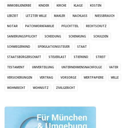
IMMOBILIENERBE
KINDER
KIRCHE
KLAGE
KOSTEN
LEBZEIT
LETZTER WILLE
MAKLER
NACHLASS
NIESSBRAUCH
NOTAR
PATCHWORKFAMILIE
PFLICHTTEIL
RECHTSCHUTZ
SANIERUNGSPFLICHT
SCHEIDUNG
SCHENKUNG
SCHULDEN
SCHWIEGERKIND
SPEKULATIONSSTEUER
STAAT
STAATSBÜRGERSCHAFT
STEUERLAST
STIEFKIND
STREIT
TESTAMENT
UMVERTEILUNG
UNTERNEHMENSNACHFOLGE
VATER
VERSICHERUNGEN
VERTRAG
VORSORGE
WERTPAPIERE
WILLE
WOHNRECHT
WOHNSITZ
ZIVILGERICHT