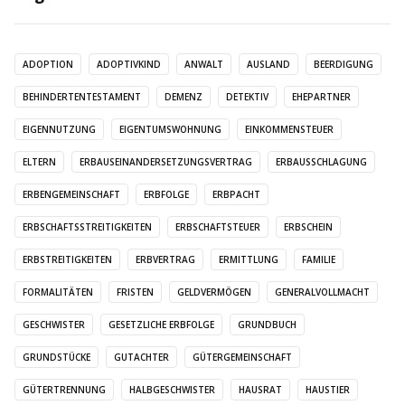
ADOPTION
ADOPTIVKIND
ANWALT
AUSLAND
BEERDIGUNG
BEHINDERTENTESTAMENT
DEMENZ
DETEKTIV
EHEPARTNER
EIGENNUTZUNG
EIGENTUMSWOHNUNG
EINKOMMENSTEUER
ELTERN
ERBAUSEINANDERSETZUNGSVERTRAG
ERBAUSSCHLAGUNG
ERBENGEMEINSCHAFT
ERBFOLGE
ERBPACHT
ERBSCHAFTSSTREITIGKEITEN
ERBSCHAFTSTEUER
ERBSCHEIN
ERBSTREITIGKEITEN
ERBVERTRAG
ERMITTLUNG
FAMILIE
FORMALITÄTEN
FRISTEN
GELDVERMÖGEN
GENERALVOLLMACHT
GESCHWISTER
GESETZLICHE ERBFOLGE
GRUNDBUCH
GRUNDSTÜCKE
GUTACHTER
GÜTERGEMEINSCHAFT
GÜTERTRENNUNG
HALBGESCHWISTER
HAUSRAT
HAUSTIER