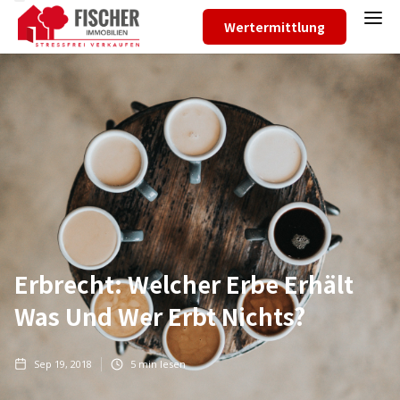
Wertermittlung
Erbrecht: Welcher Erbe Erhält
Was Und Wer Erbt Nichts?
Sep 19, 2018
5
min lesen