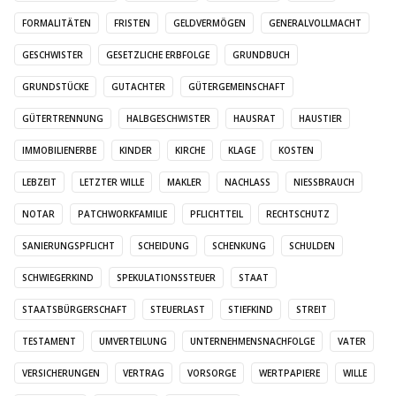
FORMALITÄTEN
FRISTEN
GELDVERMÖGEN
GENERALVOLLMACHT
GESCHWISTER
GESETZLICHE ERBFOLGE
GRUNDBUCH
GRUNDSTÜCKE
GUTACHTER
GÜTERGEMEINSCHAFT
GÜTERTRENNUNG
HALBGESCHWISTER
HAUSRAT
HAUSTIER
IMMOBILIENERBE
KINDER
KIRCHE
KLAGE
KOSTEN
LEBZEIT
LETZTER WILLE
MAKLER
NACHLASS
NIESSBRAUCH
NOTAR
PATCHWORKFAMILIE
PFLICHTTEIL
RECHTSCHUTZ
SANIERUNGSPFLICHT
SCHEIDUNG
SCHENKUNG
SCHULDEN
SCHWIEGERKIND
SPEKULATIONSSTEUER
STAAT
STAATSBÜRGERSCHAFT
STEUERLAST
STIEFKIND
STREIT
TESTAMENT
UMVERTEILUNG
UNTERNEHMENSNACHFOLGE
VATER
VERSICHERUNGEN
VERTRAG
VORSORGE
WERTPAPIERE
WILLE