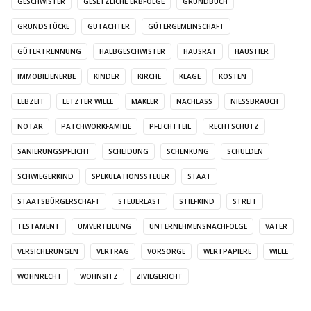
GESCHWISTER
GESETZLICHE ERBFOLGE
GRUNDBUCH
GRUNDSTÜCKE
GUTACHTER
GÜTERGEMEINSCHAFT
GÜTERTRENNUNG
HALBGESCHWISTER
HAUSRAT
HAUSTIER
IMMOBILIENERBE
KINDER
KIRCHE
KLAGE
KOSTEN
LEBZEIT
LETZTER WILLE
MAKLER
NACHLASS
NIESSBRAUCH
NOTAR
PATCHWORKFAMILIE
PFLICHTTEIL
RECHTSCHUTZ
SANIERUNGSPFLICHT
SCHEIDUNG
SCHENKUNG
SCHULDEN
SCHWIEGERKIND
SPEKULATIONSSTEUER
STAAT
STAATSBÜRGERSCHAFT
STEUERLAST
STIEFKIND
STREIT
TESTAMENT
UMVERTEILUNG
UNTERNEHMENSNACHFOLGE
VATER
VERSICHERUNGEN
VERTRAG
VORSORGE
WERTPAPIERE
WILLE
WOHNRECHT
WOHNSITZ
ZIVILGERICHT