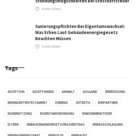
Stundungsmöglichkeiten Bei Erbschaftsteuer
6
min lesen
Sanierungspflichten Bei Eigentumswechsel:
Was Erben Laut Gebäudeenergiegesetz
Beachten Müssen
5
min lesen
Tags
ADOPTION
ADOPTIVKIND
ANWALT
AUSLAND
BEERDIGUNG
BEHINDERTENTESTAMENT
DEMENZ
DETEKTIV
EHEPARTNER
EIGENNUTZUNG
EIGENTUMSWOHNUNG
EINKOMMENSTEUER
ELTERN
ERBAUSEINANDERSETZUNGSVERTRAG
ERBAUSSCHLAGUNG
ERBENGEMEINSCHAFT
ERBFOLGE
ERBPACHT