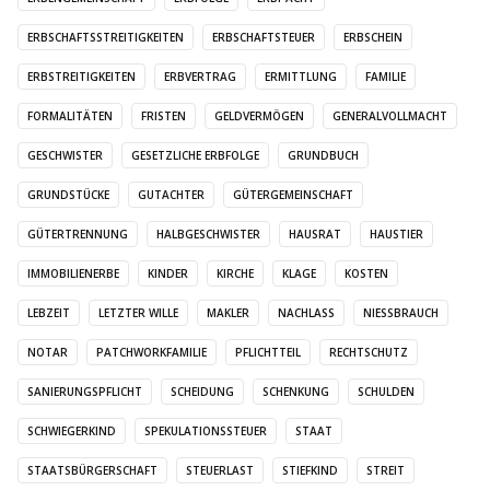
ERBSCHAFTSSTREITIGKEITEN
ERBSCHAFTSTEUER
ERBSCHEIN
ERBSTREITIGKEITEN
ERBVERTRAG
ERMITTLUNG
FAMILIE
FORMALITÄTEN
FRISTEN
GELDVERMÖGEN
GENERALVOLLMACHT
GESCHWISTER
GESETZLICHE ERBFOLGE
GRUNDBUCH
GRUNDSTÜCKE
GUTACHTER
GÜTERGEMEINSCHAFT
GÜTERTRENNUNG
HALBGESCHWISTER
HAUSRAT
HAUSTIER
IMMOBILIENERBE
KINDER
KIRCHE
KLAGE
KOSTEN
LEBZEIT
LETZTER WILLE
MAKLER
NACHLASS
NIESSBRAUCH
NOTAR
PATCHWORKFAMILIE
PFLICHTTEIL
RECHTSCHUTZ
SANIERUNGSPFLICHT
SCHEIDUNG
SCHENKUNG
SCHULDEN
SCHWIEGERKIND
SPEKULATIONSSTEUER
STAAT
STAATSBÜRGERSCHAFT
STEUERLAST
STIEFKIND
STREIT